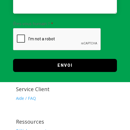
Êtes-vous humain ?
*
ENVOI
C
e
Service Client
c
h
Aide / FAQ
a
m
p
Ressources
d