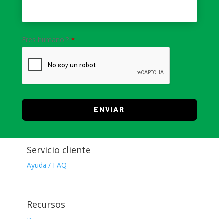
Eres humano ?
*
ENVIAR
T
h
Servicio cliente
i
s
Ayuda / FAQ
f
i
e
Recursos
l
d